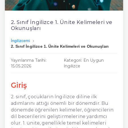
En Ucuz İngilizce
En Uygun İngilizce
2. Sınıf İngilizce 1. Ünite Kelimeleri ve
Okunuşları
Hızlı İngilizce
İngilizcemi
2. Sınıf İngilizce 1. Ünite Kelimeleri ve Okunuşları
Yayınlanma Tarihi:
Kategori: En Uygun
15.05.2026
İngilizce
Giriş
2. sınıf, çocukların İngilizce diline ilk
adımlarını attığı önemli bir dönemdir. Bu
dönemde öğrenilen kelimeler, öğrencilerin
dil becerilerini geliştirmelerine yardımcı
olur. 1. ünite, genellikle temel kelimeleri