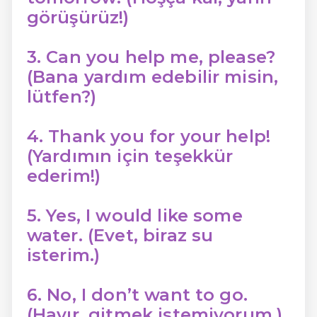
görüşürüz!)
3. Can you help me, please?
(Bana yardım edebilir misin,
lütfen?)
4. Thank you for your help!
(Yardımın için teşekkür
ederim!)
5. Yes, I would like some
water. (Evet, biraz su
isterim.)
6. No, I don’t want to go.
(Hayır, gitmek istemiyorum.)