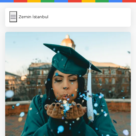
Zemin İstanbul
Zemin İstanbul
İngilizce Kelimeler
Resim Yükle
Wordpress Cache
Anasayfa
5 Günde İngilizce
İngilizce
Dil Eğitimi
En Hızlı İngilizce
En Kolay İngilizce