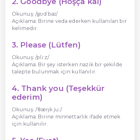
2. Goodbye (Hoşça kal)
Okunuş: /ɡʊdˈbaɪ/
Açıklama: Birine veda ederken kullanılan bir
kelimedir.
3. Please (Lütfen)
Okunuş: /pliːz/
Açıklama: Bir şey isterken nazik bir şekilde
talepte bulunmak için kullanılır.
4. Thank you (Teşekkür
ederim)
Okunuş: /ˈθæŋk juː/
Açıklama: Birine minnettarlık ifade etmek
için kullanılır.