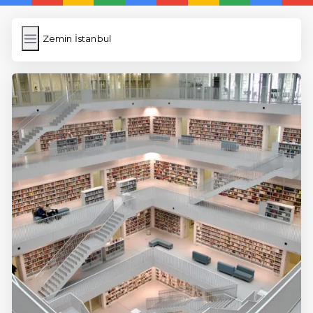
Zemin İstanbul
Zemin İstanbul
İngilizce Kelimeler
Resim Yükle
Wordpress Cache
Anasayfa
5 Günde İngilizce
İngilizce
Dil Eğitimi
En Hızlı İngilizce
En Kolay İngilizce