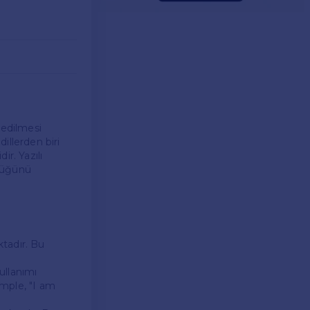
t edilmesi
illerden biri
r. Yazılı
ldüğünü
ktadır. Bu
ullanımı
imple, "I am