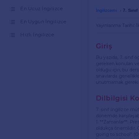
En Ucuz İngilizce
İngilizcemi
7. Sınıf
En Uygun İngilizce
Yayınlanma Tarihi: 
Hızlı İngilizce
Giriş
Bu yazıda, 7. sınıf ö
gereken konuları ve 
olduğu için, bu ders
sınavlarda genellikl
unutmamak gerekir
Dilbilgisi K
7. sınıf İngilizce m
dönemde karşılaşabi
1. **Zamanlar**: Pr
oldukça önemlidir. 
going to school" (O