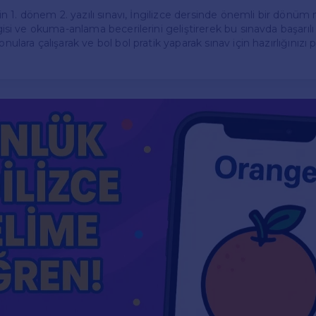
için 1. dönem 2. yazılı sınavı, İngilizce dersinde önemli bir dönüm 
lgisi ve okuma-anlama becerilerini geliştirerek bu sınavda başarılı o
onulara çalışarak ve bol bol pratik yaparak sınav için hazırlığınızı pe