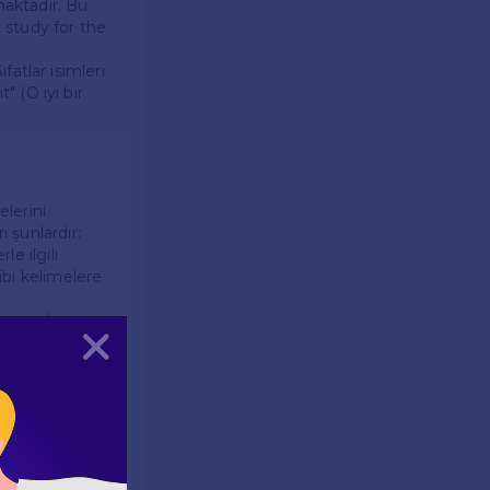
lmaktadır. Bu
t study for the
ıfatlar isimleri
t" (O iyi bir
elerini
 şunlardır:
le ilgili
ibi kelimelere
ı sınavda
Kapat
ler üzerinde
zılı hem de sözlü
gibi ifadeler