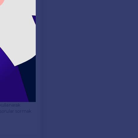
metinleri doğru
talar göz
 okumadan önce
ı dikkatlice
dayandırarak
imeleri
nlerdeki yeni
nin verdiği
kullanarak
e sorular sormak