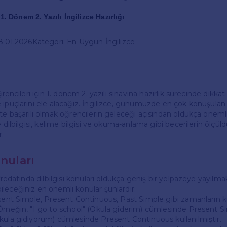
 1. Dönem 2. Yazılı İngilizce Hazırlığı
18.01.2026
Kategori: En Uygun İngilizce
ğrencileri için 1. dönem 2. yazılı sınavına hazırlık sürecinde dikka
ipuçlarını ele alacağız. İngilizce, günümüzde en çok konuşulan d
te başarılı olmak öğrencilerin geleceği açısından oldukça önemlidi
e dilbilgisi, kelime bilgisi ve okuma-anlama gibi becerilerin ölçü
.
onuları
üfredatında dilbilgisi konuları oldukça geniş bir yelpazeye yayılma
leceğiniz en önemli konular şunlardır:
esent Simple, Present Continuous, Past Simple gibi zamanların k
Örneğin, "I go to school" (Okula giderim) cümlesinde Present S
kula gidiyorum) cümlesinde Present Continuous kullanılmıştır.