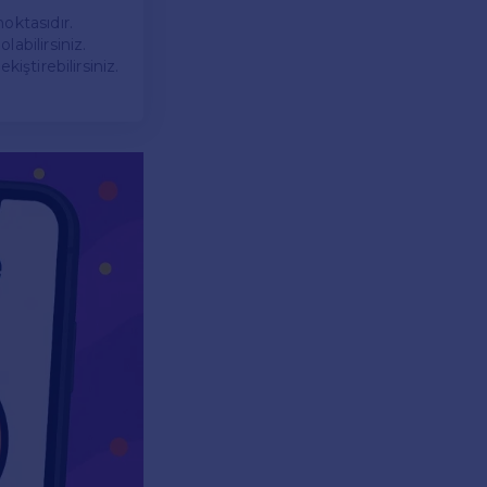
noktasıdır.
labilirsiniz.
kiştirebilirsiniz.