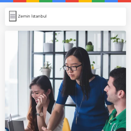
Zemin İstanbul
Zemin İstanbul
İngilizce Kelimeler
Resim Yükle
Wordpress Cache
Anasayfa
5 Günde İngilizce
İngilizce
Dil Eğitimi
En Hızlı İngilizce
En Kolay İngilizce