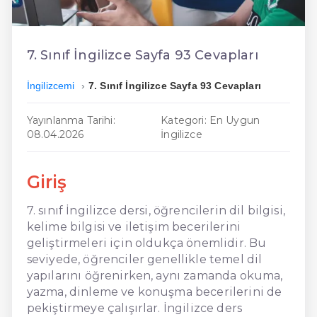
En Ucuz İngilizce
En Uygun İngilizce
7. Sınıf İngilizce Sayfa 93 Cevapları
Hızlı İngilizce
İngilizcemi
7. Sınıf İngilizce Sayfa 93 Cevapları
Yayınlanma Tarihi:
Kategori: En Uygun
08.04.2026
İngilizce
Giriş
7. sınıf İngilizce dersi, öğrencilerin dil bilgisi,
kelime bilgisi ve iletişim becerilerini
geliştirmeleri için oldukça önemlidir. Bu
seviyede, öğrenciler genellikle temel dil
yapılarını öğrenirken, aynı zamanda okuma,
yazma, dinleme ve konuşma becerilerini de
pekiştirmeye çalışırlar. İngilizce ders