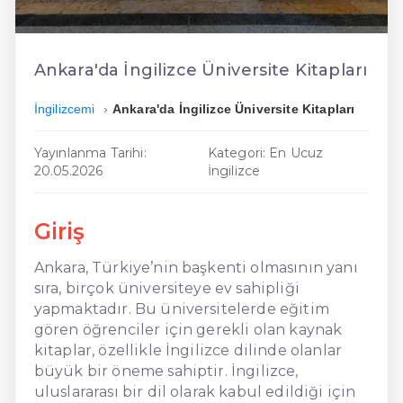
En Ucuz İngilizce
En Uygun İngilizce
Ankara'da İngilizce Üniversite Kitapları
Hızlı İngilizce
İngilizcemi
Ankara'da İngilizce Üniversite Kitapları
Yayınlanma Tarihi:
Kategori: En Ucuz
20.05.2026
İngilizce
Giriş
Ankara, Türkiye’nin başkenti olmasının yanı
sıra, birçok üniversiteye ev sahipliği
yapmaktadır. Bu üniversitelerde eğitim
gören öğrenciler için gerekli olan kaynak
kitaplar, özellikle İngilizce dilinde olanlar
büyük bir öneme sahiptir. İngilizce,
uluslararası bir dil olarak kabul edildiği için