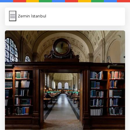
Zemin İstanbul
Zemin İstanbul
İngilizce Kelimeler
Resim Yükle
Wordpress Cache
Anasayfa
5 Günde İngilizce
İngilizce
Dil Eğitimi
En Hızlı İngilizce
En Kolay İngilizce