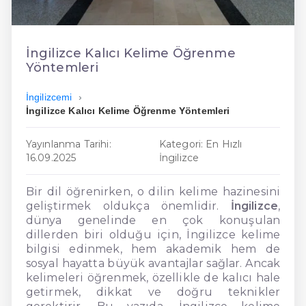
En Ucuz İngilizce
En Uygun İngilizce
İngilizce Kalıcı Kelime Öğrenme
Yöntemleri
Hızlı İngilizce
İngilizcemi
İngilizce Kalıcı Kelime Öğrenme Yöntemleri
Yayınlanma Tarihi:
Kategori: En Hızlı
16.09.2025
İngilizce
Bir dil öğrenirken, o dilin kelime hazinesini
geliştirmek oldukça önemlidir.
İngilizce
,
dünya genelinde en çok konuşulan
dillerden biri olduğu için, İngilizce kelime
bilgisi edinmek, hem akademik hem de
sosyal hayatta büyük avantajlar sağlar. Ancak
kelimeleri öğrenmek, özellikle de kalıcı hale
getirmek, dikkat ve doğru teknikler