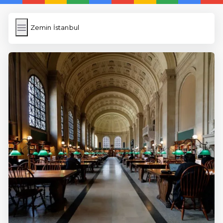
Zemin İstanbul
Zemin İstanbul
İngilizce Kelimeler
Resim Yükle
Wordpress Cache
Anasayfa
5 Günde İngilizce
İngilizce
Dil Eğitimi
En Hızlı İngilizce
En Kolay İngilizce