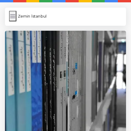
Zemin İstanbul
Zemin İstanbul
İngilizce Kelimeler
Resim Yükle
Wordpress Cache
Anasayfa
5 Günde İngilizce
İngilizce
Dil Eğitimi
En Hızlı İngilizce
En Kolay İngilizce