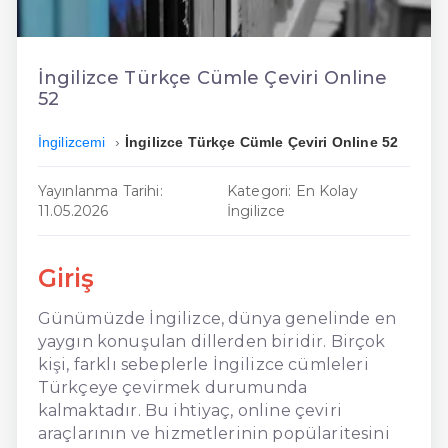
En Ucuz İngilizce
En Uygun İngilizce
İngilizce Türkçe Cümle Çeviri Online
52
Hızlı İngilizce
İngilizcemi
İngilizce Türkçe Cümle Çeviri Online 52
Yayınlanma Tarihi:
Kategori: En Kolay
11.05.2026
İngilizce
Giriş
Günümüzde İngilizce, dünya genelinde en
yaygın konuşulan dillerden biridir. Birçok
kişi, farklı sebeplerle İngilizce cümleleri
Türkçeye çevirmek durumunda
kalmaktadır. Bu ihtiyaç, online çeviri
araçlarının ve hizmetlerinin popülaritesini