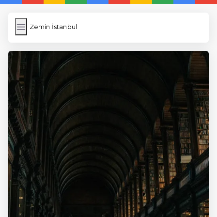
Zemin İstanbul
Zemin İstanbul
İngilizce Kelimeler
Resim Yükle
Wordpress Cache
Anasayfa
5 Günde İngilizce
İngilizce
Dil Eğitimi
En Hızlı İngilizce
En Kolay İngilizce