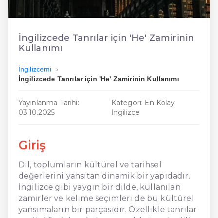
En Ucuz İngilizce
En Uygun İngilizce
İngilizcede Tanrılar için 'He' Zamirinin
Kullanımı
Hızlı İngilizce
İngilizcemi
İngilizcede Tanrılar için 'He' Zamirinin Kullanımı
Yayınlanma Tarihi:
Kategori: En Kolay
03.10.2025
İngilizce
Giriş
Dil, toplumların kültürel ve tarihsel
değerlerini yansıtan dinamik bir yapıdadır.
İngilizce gibi yaygın bir dilde, kullanılan
zamirler ve kelime seçimleri de bu kültürel
yansımaların bir parçasıdır. Özellikle tanrılar