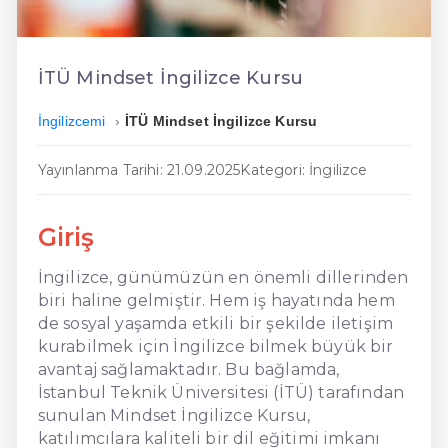
En Ucuz İngilizce
En Uygun İngilizce
İTÜ Mindset İngilizce Kursu
Hızlı İngilizce
İngilizcemi
İTÜ Mindset İngilizce Kursu
Yayınlanma Tarihi: 21.09.2025
Kategori: İngilizce
Giriş
İngilizce, günümüzün en önemli dillerinden
biri haline gelmiştir. Hem iş hayatında hem
de sosyal yaşamda etkili bir şekilde iletişim
kurabilmek için İngilizce bilmek büyük bir
avantaj sağlamaktadır. Bu bağlamda,
İstanbul Teknik Üniversitesi (İTÜ) tarafından
sunulan Mindset İngilizce Kursu,
katılımcılara kaliteli bir dil eğitimi imkanı