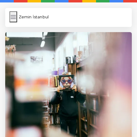
Zemin İstanbul
Zemin İstanbul
İngilizce Kelimeler
Resim Yükle
Wordpress Cache
Anasayfa
5 Günde İngilizce
İngilizce
Dil Eğitimi
En Hızlı İngilizce
En Kolay İngilizce