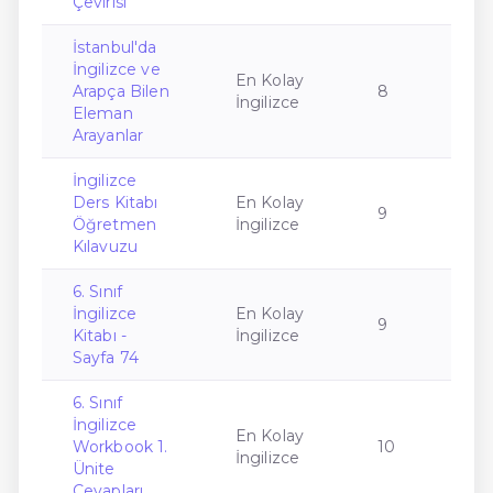
Çevirisi
İstanbul'da
İngilizce ve
En Kolay
Arapça Bilen
8
İngilizce
Eleman
Arayanlar
İngilizce
Ders Kitabı
En Kolay
9
Öğretmen
İngilizce
Kılavuzu
6. Sınıf
İngilizce
En Kolay
9
Kitabı -
İngilizce
Sayfa 74
6. Sınıf
İngilizce
En Kolay
Workbook 1.
10
İngilizce
Ünite
Cevapları