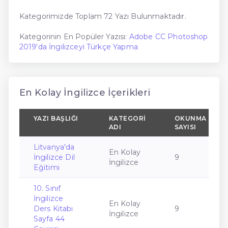
Kategorimizde Toplam 72 Yazı Bulunmaktadır.
Kategorinin En Popüler Yazısı:
Adobe CC Photoshop
2019'da İngilizceyi Türkçe Yapma
En Kolay İngilizce İçerikleri
YAZI BAŞLIĞI
KATEGORI
OKUNMA
ADI
SAYISI
Litvanya'da
En Kolay
İngilizce Dil
9
İngilizce
Eğitimi
10. Sınıf
İngilizce
En Kolay
Ders Kitabı
9
İngilizce
Sayfa 44