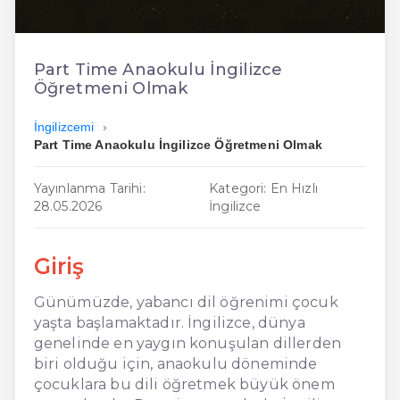
En Ucuz İngilizce
En Uygun İngilizce
Part Time Anaokulu İngilizce
Öğretmeni Olmak
Hızlı İngilizce
İngilizcemi
Part Time Anaokulu İngilizce Öğretmeni Olmak
Yayınlanma Tarihi:
Kategori: En Hızlı
28.05.2026
İngilizce
Giriş
Günümüzde, yabancı dil öğrenimi çocuk
yaşta başlamaktadır. İngilizce, dünya
genelinde en yaygın konuşulan dillerden
biri olduğu için, anaokulu döneminde
çocuklara bu dili öğretmek büyük önem