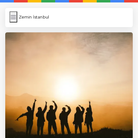
Zemin İstanbul
Zemin İstanbul
İngilizce Kelimeler
Resim Yükle
Wordpress Cache
Anasayfa
5 Günde İngilizce
İngilizce
Dil Eğitimi
En Hızlı İngilizce
En Kolay İngilizce