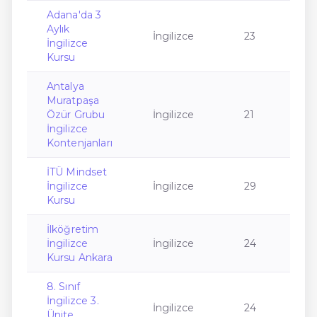
Adana'da 3
Aylık
İngilizce
23
İngilizce
Kursu
Antalya
Muratpaşa
Özür Grubu
İngilizce
21
İngilizce
Kontenjanları
İTÜ Mindset
İngilizce
İngilizce
29
Kursu
İlköğretim
İngilizce
İngilizce
24
Kursu Ankara
8. Sınıf
İngilizce 3.
İngilizce
24
Ünite