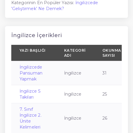
Kategorinin En Popüler Yazısı:
İngilizcede
'Geliştirmek' Ne Demek?
İngilizce İçerikleri
YAZI BAŞLIĞI
KATEGORI
OKUNMA
ADI
SAYISI
İngilizcede
Pansuman
İngilizce
31
Yapmak
İngilizce S
İngilizce
25
Takıları
7. Sınıf
İngilizce 2.
İngilizce
26
Ünite
Kelimeleri